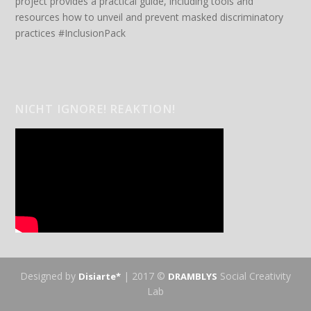
project provides a practical guide, including tools and
resources how to unveil and prevent masked discriminatory
practices #InclusionPack
NICHT IGNORE! REAKTION!
Designed by
| 2017 ©
Social Creativity
Disiarte*
DRAMBLYS
Lab