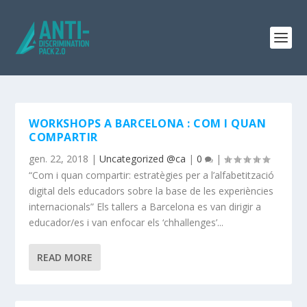
WORKSHOPS A BARCELONA : COM I QUAN
COMPARTIR
gen. 22, 2018
|
Uncategorized @ca
|
0
|
“Com i quan compartir: estratègies per a l’alfabetització
digital dels educadors sobre la base de les experiències
internacionals” Els tallers a Barcelona es van dirigir a
educador/es i van enfocar els ‘chhallenges’...
READ MORE