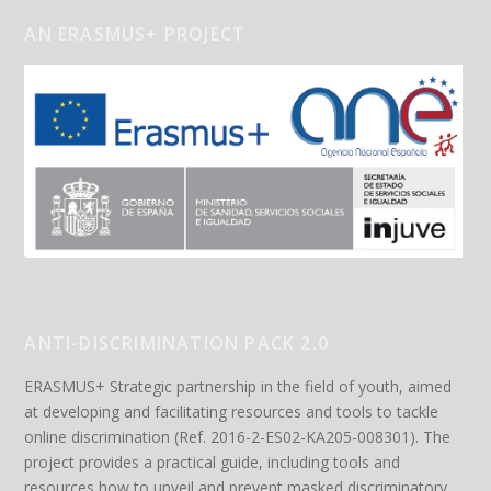
AN ERASMUS+ PROJECT
ANTI-DISCRIMINATION PACK 2.0
ERASMUS+ Strategic partnership in the field of youth, aimed
at developing and facilitating resources and tools to tackle
online discrimination (Ref. 2016-2-ES02-KA205-008301). The
project provides a practical guide, including tools and
resources how to unveil and prevent masked discriminatory